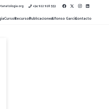
tanatologia.org
+34 922 928 553
gía
Cursos
Recursos
Publicaciones
Alfonso García
Contacto