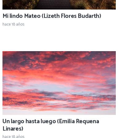
Mi lindo Mateo (Lizeth Flores Budarth)
hace 18 años
Un largo hasta luego (Emilia Requena
Linares)
hace 18 años