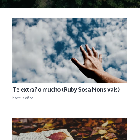
Te extraño mucho (Ruby Sosa Monsivais)
hace 8 años