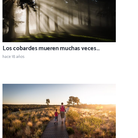
Los cobardes mueren muchas veces…
hace 18 años