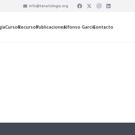
info@tanatologia.org
gía
Cursos
Recursos
Publicaciones
Alfonso García
Contacto