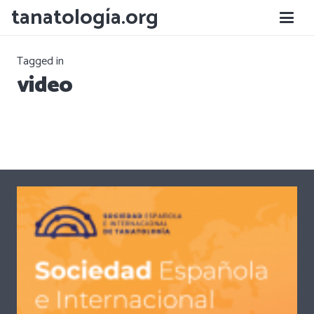
tanatología.org
ACTIVIDADES SEIT
hace 13 años
Tagged in
Talleres presenciales del 7º MUT ULL: La
video
muerte desde la perspectiva budista
Zen
ACTIVIDADES SEIT
hace 16 años
Encuentro entre Ciencia y Meditación