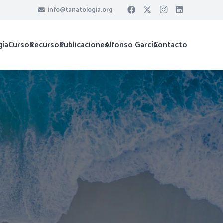
info@tanatologia.org
gía
Cursos
Recursos
Publicaciones
Alfonso García
Contacto