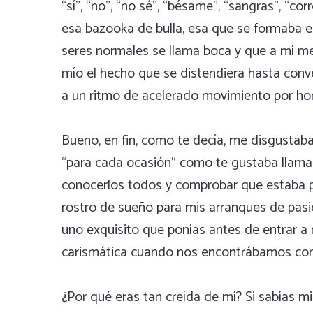
“sí”, “no”, “no sé”, “bésame”, “sangras”, “co
esa bazooka de bulla, esa que se formaba e
seres normales se llama boca y que a mí m
mío el hecho que se distendiera hasta conve
a un ritmo de acelerado movimiento por ho
Bueno, en fin, como te decía, me disgustab
“para cada ocasión” como te gustaba llamar
conocerlos todos y comprobar que estaba 
rostro de sueño para mis arranques de pasió
uno exquisito que ponías antes de entrar a m
carismática cuando nos encontrábamos con
¿Por qué eras tan creída de mí? Si sabías m