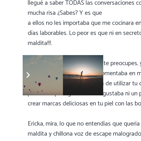
llegué a saber TODAS las conversaciones con
mucha risa ¿Sabes? Y es que
a ellos no les importaba que me cocinara en
días laborables. Lo peor es que ni en secr
maldita!!!.
Pero ¡Por qué lo hacías?… No te preocupes, y
fiestas de las que tanto se comentaba en mi 
para ver si cambiaba y dejaba de utilizar t
pistola de perdigones. No te gustaba ni un
crear marcas deliciosas en tu piel con las bo
Ericka, mira, lo que no entendías que quer
maldita y chillona voz de escape malogrado