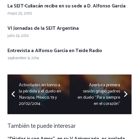
La SEIT-Culiacán recibe en su sede a D. Alfonso García
mayo 25, 2010
VI Jornadas de la SEIT Argentina
julio 23, 2012
Entrevista a Alfonso García en Teide Radio
septiembre 9, 2014
Actividades en torno a
Apertura primera
la pérdida y el duelo en
sesión grupo padres
Navojoa, México, 19 y
en duelo “Para siempre
20/02/2014
en el corazón”
También te puede interesar
“Déjalos ir con Amor”, en su V Aniversario, es avalada