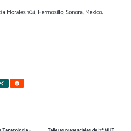
rcía Morales 104, Hermosillo, Sonora, México.
e Tanatología –
Talleres presenciales del 7º MUT