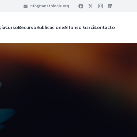
info@tanatologia.org
gía
Cursos
Recursos
Publicaciones
Alfonso García
Contacto