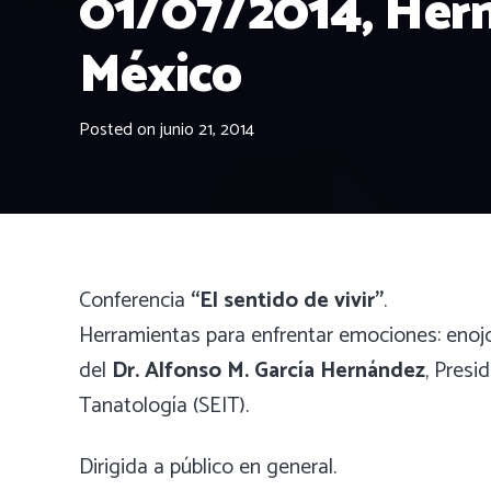
01/07/2014, Herm
México
Posted on
junio 21, 2014
Conferencia
“El sentido de vivir”
.
Herramientas para enfrentar emociones: enojo, 
del
Dr. Alfonso M. García Hernández
, Presi
Tanatología (SEIT).
Dirigida a público en general.