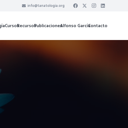
info@tanatologia.org
gía
Cursos
Recursos
Publicaciones
Alfonso García
Contacto