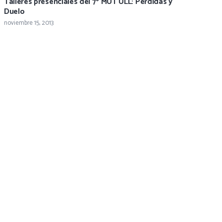
Talleres presenciales del 7º MUT ULL: Pérdidas y
Duelo
noviembre 15, 2013