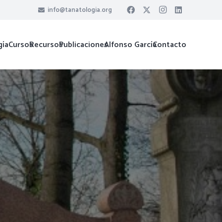
info@tanatologia.org
gía
Cursos
Recursos
Publicaciones
Alfonso García
Contacto