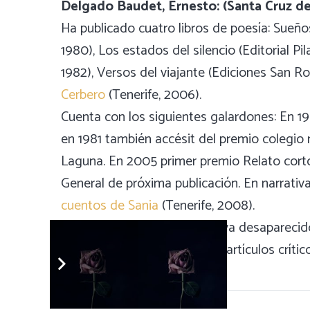
Delgado Baudet, Ernesto: (Santa Cruz de 
Ha publicado cuatro libros de poesía: Sueño
1980), Los estados del silencio (Editorial P
1982), Versos del viajante (Ediciones San R
Cerbero
(Tenerife, 2006).
Cuenta con los siguientes galardones: En 19
en 1981 también accésit del premio colegio
Laguna. En 2005 primer premio Relato corto
General de próxima publicación. En narrativ
cuentos de Sania
(Tenerife, 2008).
Dirigió la página literaria del ya desapareci
revistas con breves ensayos, artículos crít
radiofónico o recital.