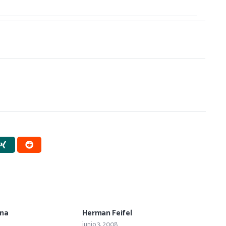
ena
Herman Feifel
junio 3, 2008