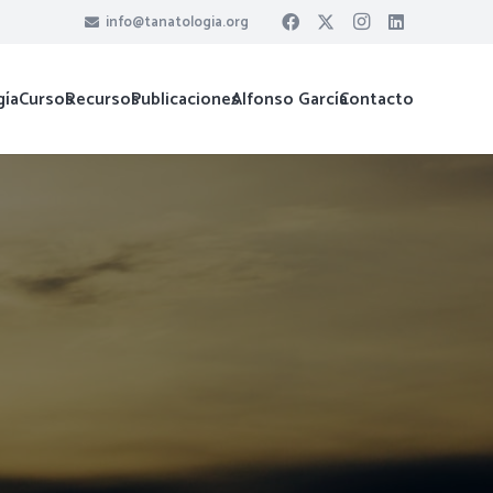
info@tanatologia.org
gía
Cursos
Recursos
Publicaciones
Alfonso García
Contacto