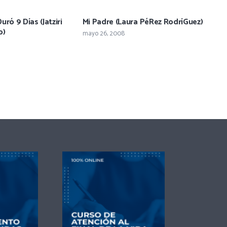
ró 9 Días (Jatziri
Mi Padre (Laura PéRez RodríGuez)
o)
mayo 26, 2008