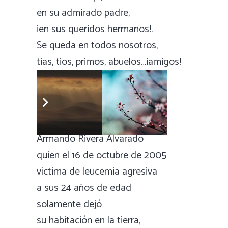
en su admirado padre,
¡en sus queridos hermanos!.
Se queda en todos nosotros,
tias, tios, primos, abuelos…¡amigos!
Porque Armando, Armandito…
Después de morir.. ¡no murió!
A la memoria de
Armando Rivera Alvarado
quien el 16 de octubre de 2005
víctima de leucemia agresiva
a sus 24 años de edad
solamente dejó
su habitación en la tierra,