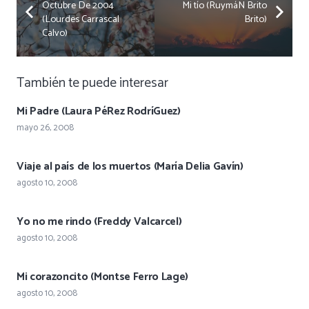
Octubre De 2004
Mi tío (RuymáN Brito
(Lourdes Carrascal
Brito)
Calvo)
También te puede interesar
Mi Padre (Laura PéRez RodríGuez)
mayo 26, 2008
Viaje al país de los muertos (María Delia Gavín)
agosto 10, 2008
Yo no me rindo (Freddy Valcarcel)
agosto 10, 2008
Mi corazoncito (Montse Ferro Lage)
agosto 10, 2008