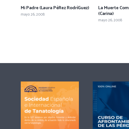
Mi Padre (Laura PéRez RodríGuez)
La Muerte Com
(Carina)
mayo 26, 2008
mayo 26, 2008