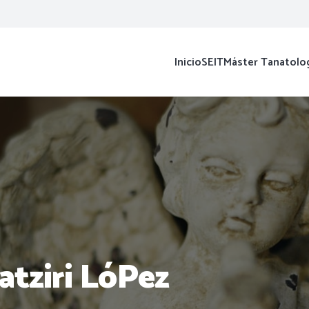
Inicio
SEIT
Máster Tanatolo
atziri LóPez