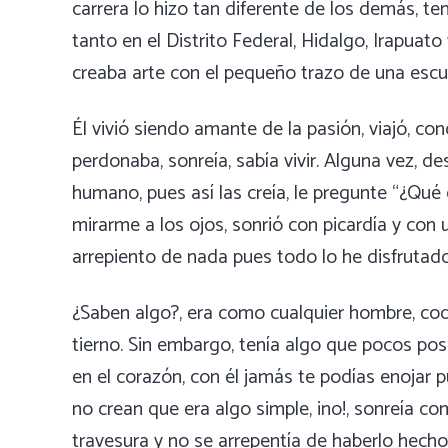
carrera lo hizo tan diferente de los demás, te
tanto en el Distrito Federal, Hidalgo, Irapua
creaba arte con el pequeño trazo de una escu
Él vivió siendo amante de la pasión, viajó, con
perdonaba, sonreía, sabía vivir. Alguna vez, d
humano, pues así las creía, le pregunte “¿Qué c
mirarme a los ojos, sonrió con picardía y co
arrepiento de nada pues todo lo he disfruta
¿Saben algo?, era como cualquier hombre, coq
tierno. Sin embargo, tenía algo que pocos pos
en el corazón, con él jamás te podías enojar p
no crean que era algo simple, ¡no!, sonreía c
travesura y no se arrepentía de haberlo hecho