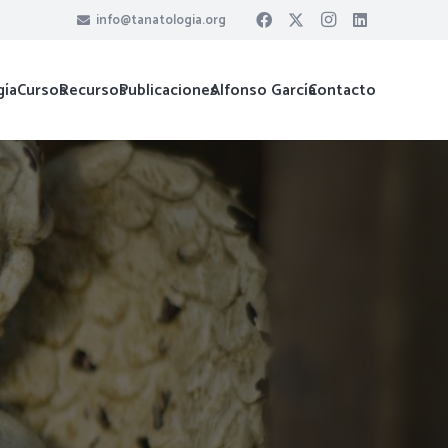
info@tanatologia.org
gía
Cursos
Recursos
Publicaciones
Alfonso García
Contacto