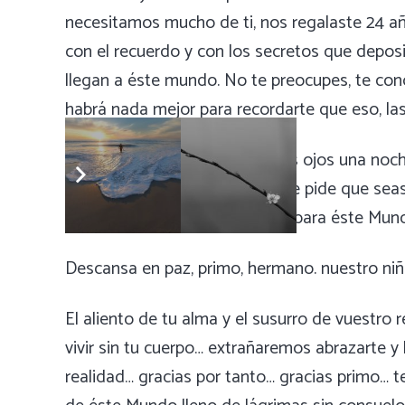
necesitamos mucho de ti, nos regalaste 24 año
con el recuerdo y con los secretos que depos
llegan a éste mundo. No te preocupes, te con
habrá nada mejor para recordarte que eso, las
La Dulce Muerte ha cerrado tus ojos una noche
brazos de Jesús y María, Dios te pide que sea
todo, eras demasiado hombre para éste Mun
Descansa en paz, primo, hermano. nuestro niñi
El aliento de tu alma y el susurro de vuestro
vivir sin tu cuerpo… extrañaremos abrazarte y
realidad… gracias por tanto… gracias primo… 