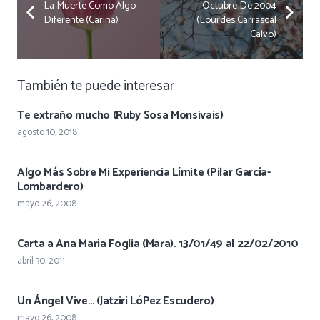
La Muerte Como Algo
Octubre De 2004
Diferente (Carina)
(Lourdes Carrascal
Calvo)
También te puede interesar
Te extraño mucho (Ruby Sosa Monsivais)
agosto 10, 2018
Algo Más Sobre Mi Experiencia Límite (Pilar García-
Lombardero)
mayo 26, 2008
Carta a Ana María Foglia (Mara). 13/01/49 al 22/02/2010
abril 30, 2011
Un Ángel Vive… (Jatziri LóPez Escudero)
mayo 26, 2008